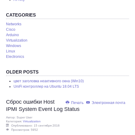
REMOTE
CATEGORIES
Networks
Cisco
Arduino
Virtualization
Windows
Linux
Electronics
OLDER POSTS
цвет заголовка неактивного окна (Win10)
UniFi контроллер на Ubuntu 18.04 LTS
Сброс ошибки Host
Печать
Электронная почта
IPMI System Event Log Status
Автор:
Super User
Категория:
Virtualization
Опубликовано: 15 сентября 2016
Просмотров: 5952