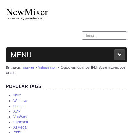
NewMixer
-записки радиолюбителя-
Искать...
MENU
Вы здесь:
Главная
Virtualization
Сброс ошибки Host IPMI System Event Log
BLOG
Status
MY CAR
POPULAR TAGS
linux
Windows
OTHER
ubuntu
AVR
ABOUT
VmWare
microsoft
ATMega
ATTiny