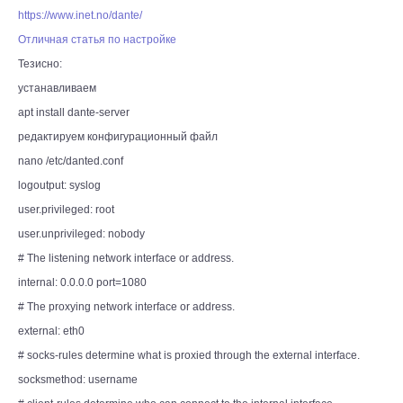
https://www.inet.no/dante/
Отличная статья по настройке
Тезисно:
устанавливаем
apt install dante-server
редактируем конфигурационный файл
nano /etc/danted.conf
logoutput: syslog
user.privileged: root
user.unprivileged: nobody
# The listening network interface or address.
internal: 0.0.0.0 port=1080
# The proxying network interface or address.
external: eth0
# socks-rules determine what is proxied through the external interface.
socksmethod: username