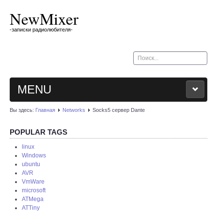
NewMixer
-записки радиолюбителя-
Искать...
MENU
Вы здесь:
Главная
Networks
Socks5 сервер Dante
BLOG
POPULAR TAGS
MY CAR
linux
Windows
ubuntu
OTHER
AVR
VmWare
ABOUT
microsoft
ATMega
ATTiny