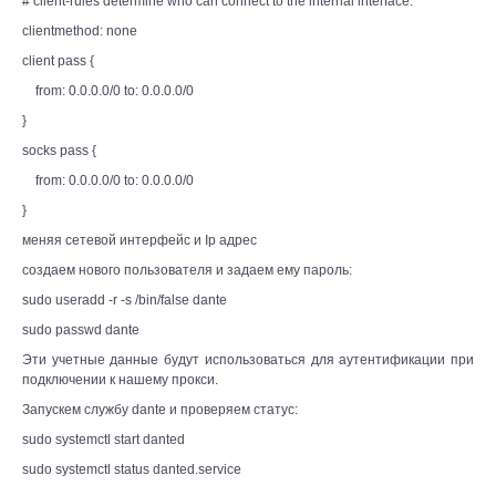
# client-rules determine who can connect to the internal interface.
clientmethod: none
client pass {
from: 0.0.0.0/0 to: 0.0.0.0/0
}
socks pass {
from: 0.0.0.0/0 to: 0.0.0.0/0
}
меняя сетевой интерфейс и Ip адрес
создаем нового пользователя и задаем ему пароль:
sudo useradd -r -s /bin/false dante
sudo passwd dante
Эти учетные данные будут использоваться для аутентификации при
подключении к нашему прокси.
Запускем службу dante и проверяем статус:
sudo systemctl start danted
sudo systemctl status danted.service