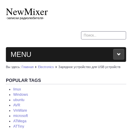
NewMixer
-записки радиолюбителя-
Искать...
MENU
Вы здесь:
Главная
Electronics
Зарядное устройство для USB устройств
BLOG
POPULAR TAGS
MY CAR
linux
Windows
ubuntu
OTHER
AVR
VmWare
ABOUT
microsoft
ATMega
ATTiny