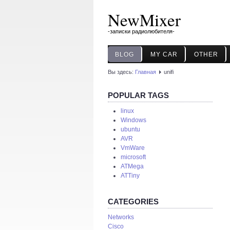
NewMixer
-записки радиолюбителя-
BLOG
MY CAR
OTHER
Вы здесь:
Главная
unifi
POPULAR TAGS
linux
Windows
ubuntu
AVR
VmWare
microsoft
ATMega
ATTiny
CATEGORIES
Networks
Cisco