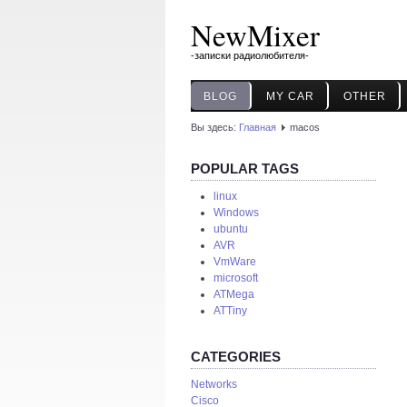
NewMixer
-записки радиолюбителя-
BLOG
MY CAR
OTHER
Вы здесь:
Главная
macos
POPULAR TAGS
linux
Windows
ubuntu
AVR
VmWare
microsoft
ATMega
ATTiny
CATEGORIES
Networks
Cisco