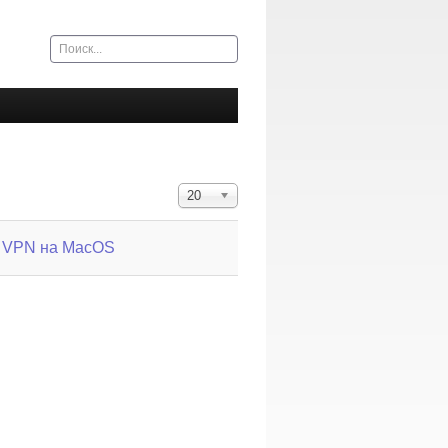
Искать...
Кол-во строк:
20
и VPN на MacOS