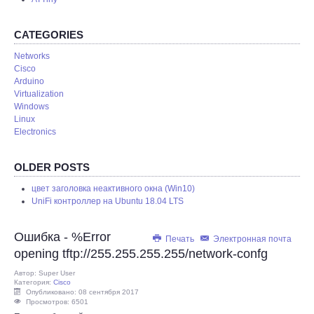
REMOTE
CATEGORIES
Networks
Cisco
Arduino
Virtualization
Windows
Linux
Electronics
OLDER POSTS
цвет заголовка неактивного окна (Win10)
UniFi контроллер на Ubuntu 18.04 LTS
Ошибка - %Error
Печать
Электронная почта
opening tftp://255.255.255.255/network-confg
Автор:
Super User
Категория:
Cisco
Опубликовано: 08 сентября 2017
Просмотров: 6501