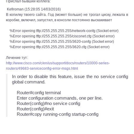
Прислал бывший коллега:
Kefiroman (15:28:05 14/03/2016)
В копилку твоего сайта. Год (может больше) не трогал циску, лежала в
коробке, включил, запустил, в консоли постоянно выскакивает
%Error opening tftp://255.255.255.255/network-confg (Socket error)
%Error opening tftp://255.255.255.255/cisconet.cfg (Socket error)
%Error opening tftp://255.255.255.255/3620-confg (Socket error)
%Error opening tftp://255.255.255.255/3620.cfg (Socket error)
Лечение тут:
http://www.cisco.com/c/en/us/support/docs/routers/10000-series-
routers/49683-serviceconfig-error-msgs.html
In order to disable this feature, issue the no service config
global command.
Router#config terminal
Enter configuration commands, one per line.
Router(config)#no service config
Router(config)#exit
Router#copy running-config startup-config