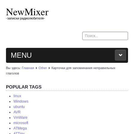
NewMixer
-записки радиолюбителя-
Искать...
MENU
Вы здесь:
Главная
Other
Карточки для запоминания неправильных
BLOG
глаголов
MY CAR
POPULAR TAGS
linux
Windows
OTHER
ubuntu
AVR
ABOUT
VmWare
microsoft
ATMega
ATTiny