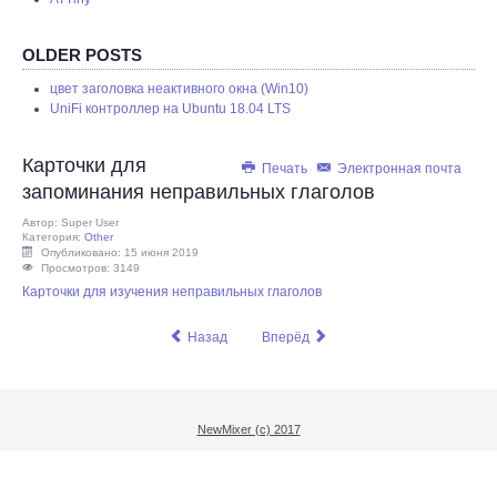
REMOTE
OLDER POSTS
цвет заголовка неактивного окна (Win10)
UniFi контроллер на Ubuntu 18.04 LTS
Карточки для
Печать
Электронная почта
запоминания неправильных глаголов
Автор:
Super User
Категория:
Other
Опубликовано: 15 июня 2019
Просмотров: 3149
Карточки для изучения неправильных глаголов
Назад
Вперёд
NewMixer (c) 2017